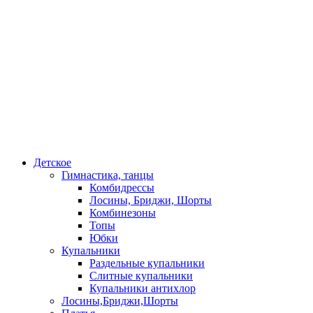
Детское
Гимнастика, танцы
Комбидрессы
Лосины, Бриджи, Шорты
Комбинезоны
Топы
Юбки
Купальники
Раздельные купальники
Слитные купальники
Купальники антихлор
Лосины,Бриджи,Шорты