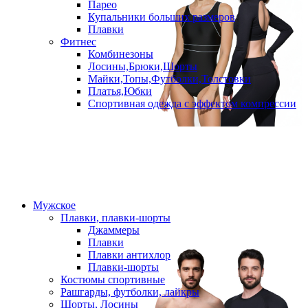
Парео
Купальники больших размеров
Плавки
Фитнес
Комбинезоны
Лосины,Брюки,Шорты
Майки,Топы,Футболки,Толстовки
Платья,Юбки
Спортивная одежда с эффектом компрессии
Мужское
Плавки, плавки-шорты
Джаммеры
Плавки
Плавки антихлор
Плавки-шорты
Костюмы спортивные
Рашгарды, футболки, лайкры
Шорты, Лосины