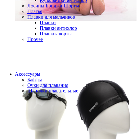
Купальники антихлор
Лосины,Бриджи,Шорты
Платья
Плавки для мальчиков
Плавки
Плавки антихлор
Плавки-шорты
Прочее
Аксессуары
Баффы
Очки для плавания
Шапочки плавательные