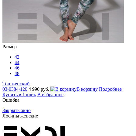
Размер
42
44
46
48
Топ женский
03-0384-120
4 990 руб.
В корзину
Подробнее
Купить в 1 клик
В избранное
Ошибка
Закрыть окно
Лосины женские