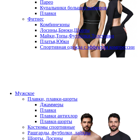
Парео
Купальники больших размеров
Плавки
Фитнес
Комбинезоны
Лосины,Брюки,Шорты
Майки,Топы,Футболки,Толстовки
Платья,Юбки
Спортивная одежда с эффектом компрессии
Мужское
Плавки, плавки-шорты
Джаммеры
Плавки
Плавки антихлор
Плавки-шорты
Костюмы спортивные
Рашгарды, футболки, лайкры
Шорты, Лосины