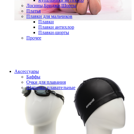
Купальники антихлор
Лосины,Бриджи,Шорты
Платья
Плавки для мальчиков
Плавки
Плавки антихлор
Плавки-шорты
Прочее
Аксессуары
Баффы
Очки для плавания
Шапочки плавательные