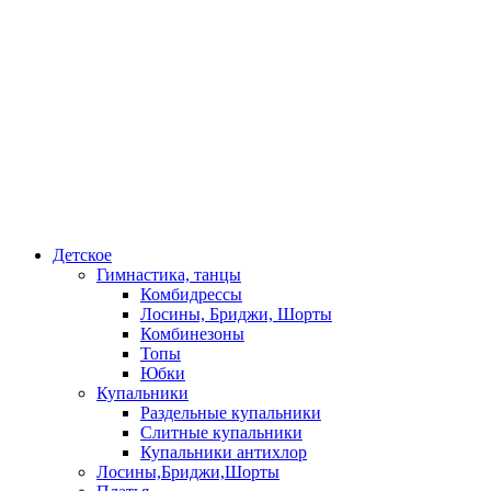
Детское
Гимнастика, танцы
Комбидрессы
Лосины, Бриджи, Шорты
Комбинезоны
Топы
Юбки
Купальники
Раздельные купальники
Слитные купальники
Купальники антихлор
Лосины,Бриджи,Шорты