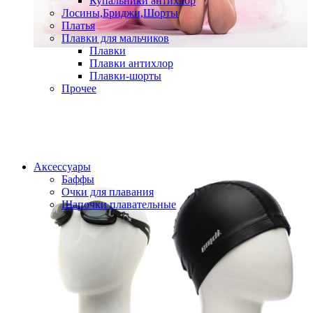
Купальники антихлор
Лосины,Бриджи,Шорты
Платья
Плавки для мальчиков
Плавки
Плавки антихлор
Плавки-шорты
Прочее
Аксессуары
Баффы
Очки для плавания
Шапочки плавательные