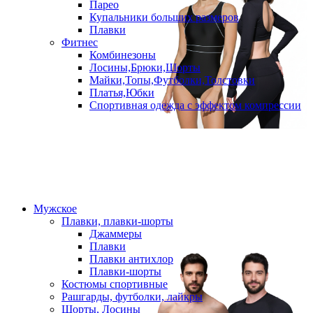
Парео
Купальники больших размеров
Плавки
Фитнес
Комбинезоны
Лосины,Брюки,Шорты
Майки,Топы,Футболки,Толстовки
Платья,Юбки
Спортивная одежда с эффектом компрессии
Мужское
Плавки, плавки-шорты
Джаммеры
Плавки
Плавки антихлор
Плавки-шорты
Костюмы спортивные
Рашгарды, футболки, лайкры
Шорты, Лосины