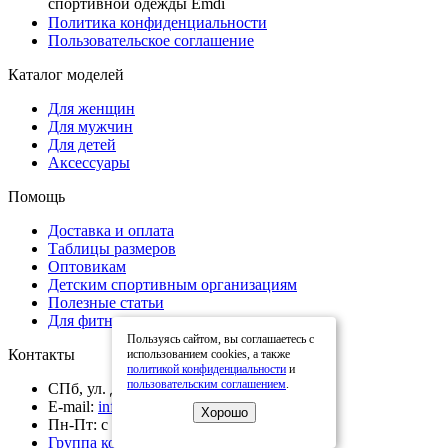
спортивной одежды Emdi
Политика конфиденциальности
Пользовательское соглашение
Каталог моделей
Для женщин
Для мужчин
Для детей
Аксессуары
Помощь
Доставка и оплата
Таблицы размеров
Оптовикам
Детским спортивным организациям
Полезные статьи
Для фитнес тренеров
Пользуясь сайтом, вы соглашаетесь с
Контакты
использованием cookies, а также
политикой конфиденциальности
и
пользовательским соглашением
.
СПб, ул. Домостроительная д.16М
E-mail:
info@emdi.ru
Хорошо
Пн-Пт: с 10:00 до 18:00
Группа компаний "Айсберг"