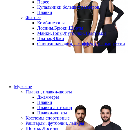
Парео
Купальники больших размеров
Плавки
Фитнес
Комбинезоны
Лосины,Брюки,Шорты
Майки,Топы,Футболки,Толстовки
Платья,Юбки
Спортивная одежда с эффектом компрессии
Мужское
Плавки, плавки-шорты
Джаммеры
Плавки
Плавки антихлор
Плавки-шорты
Костюмы спортивные
Рашгарды, футболки, лайкры
Шорты, Лосины