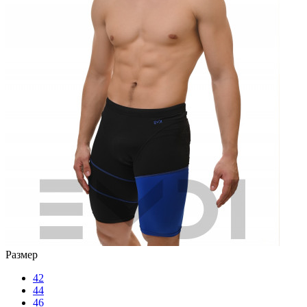
Размер
42
44
46