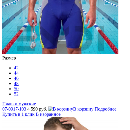
Размер
42
44
46
48
50
52
Плавки мужские
07-0917-103
4 590 руб.
В корзину
Подробнее
Купить в 1 клик
В избранное