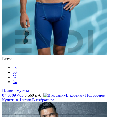
Размер
48
50
52
54
Плавки мужские
07-0809-403
3 660 руб.
В корзину
Подробнее
Купить в 1 клик
В избранное