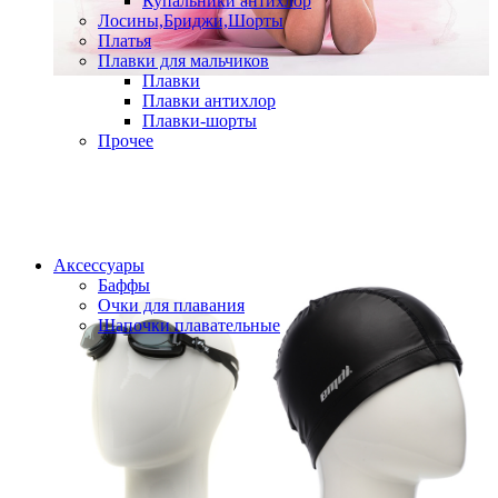
Купальники антихлор
Лосины,Бриджи,Шорты
Платья
Плавки для мальчиков
Плавки
Плавки антихлор
Плавки-шорты
Прочее
Аксессуары
Баффы
Очки для плавания
Шапочки плавательные