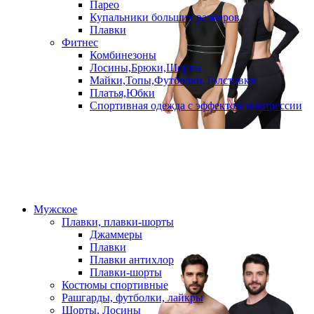
Парео
Купальники больших размеров
Плавки
Фитнес
Комбинезоны
Лосины,Брюки,Шорты
Майки,Топы,Футболки,Толстовки
Платья,Юбки
Спортивная одежда с эффектом компрессии
Мужское
Плавки, плавки-шорты
Джаммеры
Плавки
Плавки антихлор
Плавки-шорты
Костюмы спортивные
Рашгарды, футболки, лайкры
Шорты, Лосины