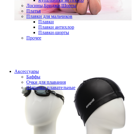
Купальники антихлор
Лосины,Бриджи,Шорты
Платья
Плавки для мальчиков
Плавки
Плавки антихлор
Плавки-шорты
Прочее
Аксессуары
Баффы
Очки для плавания
Шапочки плавательные