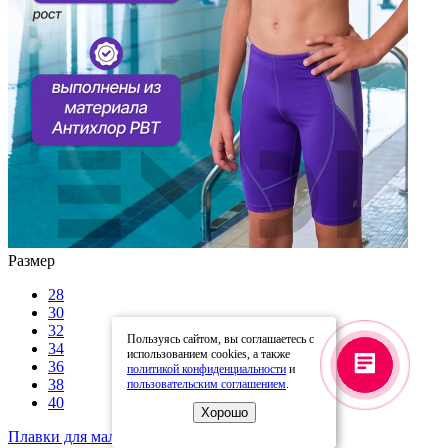
Размер
28
30
32
Пользуясь сайтом, вы соглашаетесь с
34
использованием cookies, а также
36
политикой конфиденциальности
и
38
пользовательским соглашением
.
40
Хорошо
Плавки для мальчика