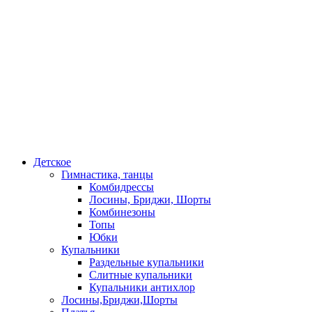
Детское
Гимнастика, танцы
Комбидрессы
Лосины, Бриджи, Шорты
Комбинезоны
Топы
Юбки
Купальники
Раздельные купальники
Слитные купальники
Купальники антихлор
Лосины,Бриджи,Шорты