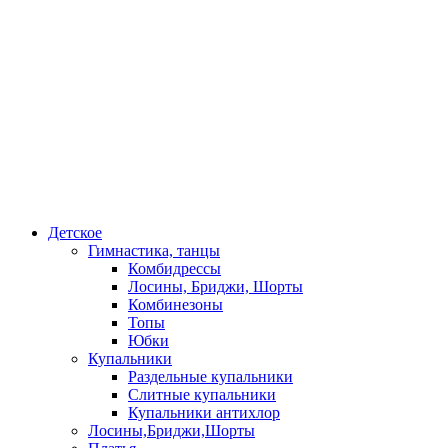
Детское
Гимнастика, танцы
Комбидрессы
Лосины, Бриджи, Шорты
Комбинезоны
Топы
Юбки
Купальники
Раздельные купальники
Слитные купальники
Купальники антихлор
Лосины,Бриджи,Шорты