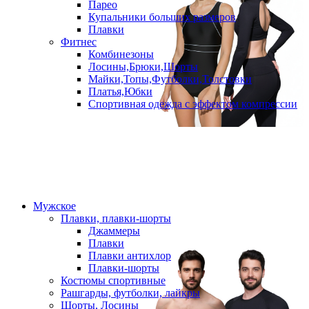
Парео
Купальники больших размеров
Плавки
Фитнес
Комбинезоны
Лосины,Брюки,Шорты
Майки,Топы,Футболки,Толстовки
Платья,Юбки
Спортивная одежда с эффектом компрессии
Мужское
Плавки, плавки-шорты
Джаммеры
Плавки
Плавки антихлор
Плавки-шорты
Костюмы спортивные
Рашгарды, футболки, лайкры
Шорты, Лосины