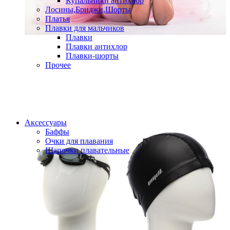
Купальники антихлор
Лосины,Бриджи,Шорты
Платья
Плавки для мальчиков
Плавки
Плавки антихлор
Плавки-шорты
Прочее
Аксессуары
Баффы
Очки для плавания
Шапочки плавательные