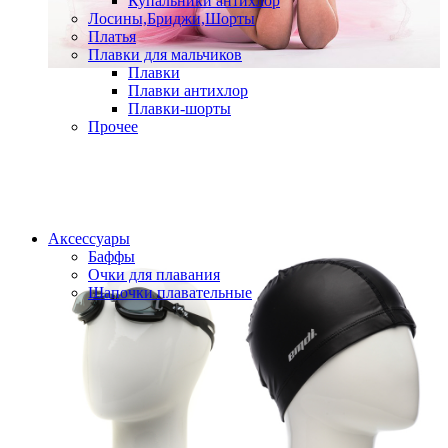
Купальники антихлор
Лосины,Бриджи,Шорты
Платья
Плавки для мальчиков
Плавки
Плавки антихлор
Плавки-шорты
Прочее
Аксессуары
Баффы
Очки для плавания
Шапочки плавательные