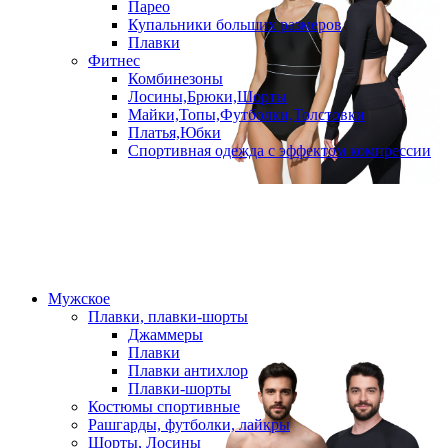
Парео
Купальники больших размеров
Плавки
Фитнес
Комбинезоны
Лосины,Брюки,Шорты
Майки,Топы,Футболки,Толстовки
Платья,Юбки
Спортивная одежда с эффектом компрессии
Мужское
Плавки, плавки-шорты
Джаммеры
Плавки
Плавки антихлор
Плавки-шорты
Костюмы спортивные
Рашгарды, футболки, лайкры
Шорты, Лосины